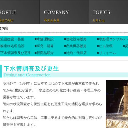
ROFILE
COMPANY
TOPICS
流会の紹介
高流会各社
お知らせ
内容
■施設建設・整備
■水処理施設
■住宅設備販売
■水処理コンサル
■廃棄物処理施設
■研究・開発
■産業機器販売
■ビル管理
■
■下水管調査及び更生
■新商品紹介
■特約・代理店
■リフォーム
明治17年（1884年）に日本ではじめて下水道が東京都で作られ
てから1世紀が過ぎ、下水道管の老朽化に伴い改築・修理工事の
需要が増えています。
管内の状況調査から状況に応じた更生工法の適切な選択が求めら
れます。
私たちは調査から工法、工事に至るまで統合的に判断し更生の品
質管理を実現します。